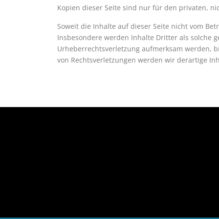
Kopien dieser Seite sind nur für den privaten, n
Soweit die Inhalte auf dieser Seite nicht vom Bet
Insbesondere werden Inhalte Dritter als solche g
Urheberrechtsverletzung aufmerksam werden, bi
von Rechtsverletzungen werden wir derartige In