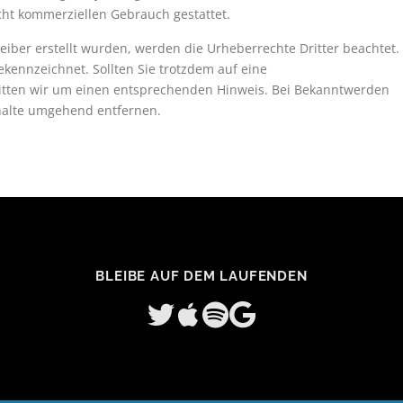
icht kommerziellen Gebrauch gestattet.
reiber erstellt wurden, werden die Urheberrechte Dritter beachtet.
ekennzeichnet. Sollten Sie trotzdem auf eine
tten wir um einen entsprechenden Hinweis. Bei Bekanntwerden
halte umgehend entfernen.
BLEIBE AUF DEM LAUFENDEN