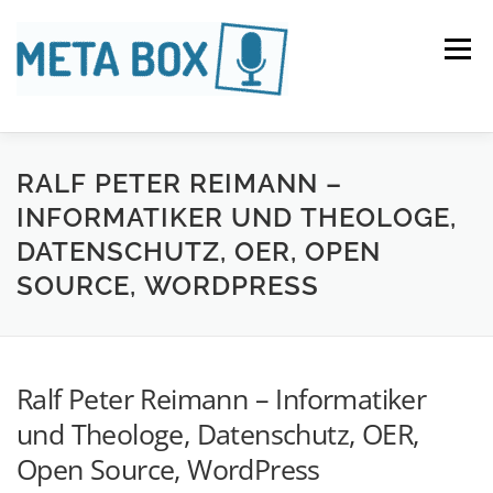
Zum
Inhalt
springen
Menü
SENDUNGEN
THEMEN
TEAM
IMPRESSUM
RALF PETER REIMANN –
INFORMATIKER UND THEOLOGE,
DATENSCHUTZ, OER, OPEN
DATENSCHUTZ
SOURCE, WORDPRESS
Ralf Peter Reimann – Informatiker
und Theologe, Datenschutz, OER,
Open Source, WordPress