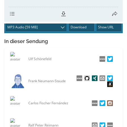
Download
Show URL
In dieser Sendung
Ulf Schönefeld
Frank Neumann-Staude
Carlos Fischer Fernández
Ralf Peter Reimann