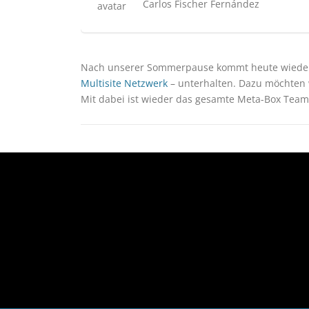
Carlos Fischer Fernández
Nach unserer Sommerpause kommt heute wieder
Multisite Netzwerk
– unterhalten. Dazu möchten w
Mit dabei ist wieder das gesamte Meta-Box Team