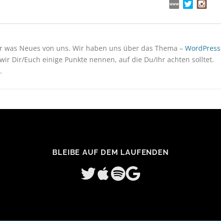
 was Neues von uns. Wir haben uns über das Thema –
WordPress
ir Dir/Euch einige Punkte nennen, auf die Du/Ihr achten solltet.
.
BLEIBE AUF DEM LAUFENDEN