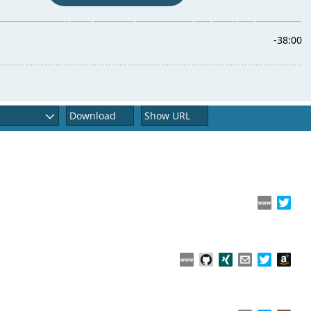
Download
Show URL